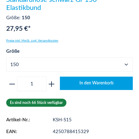
Elastikbund
Größe:
150
27,95 €*
Preise inkl. MwSt. zzgl. Versandkosten
auswählen
Größe
Produkt Anzahl: Gib den gewünschten Wert ei
In den Warenkorb
Es sind noch 66 Stück verfügbar
Artikel-Nr.:
KSH-S15
EAN:
4250788415329