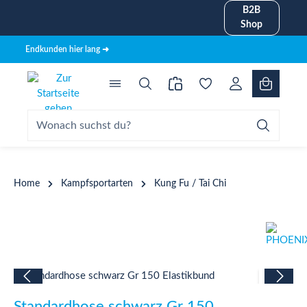
B2B
alt springen
Shop
Endkunden hier lang ➜
Home
Kampfsportarten
Kung Fu / Tai Chi
Bildergalerie überspringen
Standardhose schwarz Gr 150