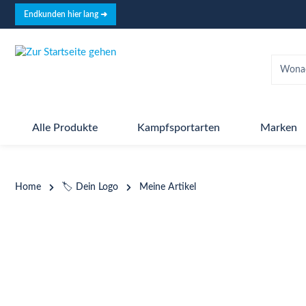
springen
Zur Hauptnavigation springen
Endkunden hier lang ➜
Alle Produkte
Kampfsportarten
Marken
Home
🏷️ Dein Logo
Meine Artikel
Bildergalerie überspringen