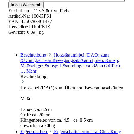
In den Warenkorb
Es sind noch 113 Stück verfügbar
Artikel-Nr.:
100-KFS1
EAN:
4250788401377
Hersteller:
PHOENIX
Gewicht:
0.394 kg
Beschreibung
Holzs&auml;bel (DAO) zum
&Uuml;ben von Bewegungsabl&auml;ufen. &nbsp;
Ma&szlig;e: &nbsp; L&auml;nge: ca. 82cm Griff: ca.
…
Mehr
Beschreibung
Holzsäbel (DAO) zum Üben von Bewegungsabläufen.
Maße:
Länge: ca. 82cm
Griff: ca. 20 cm
Klingenbreite: von ca. 4,5 - ca. 8,5 cm
Gewicht: ca 700 g
Eigenschaften
Eigenschaften von "Tai Chi - Kung