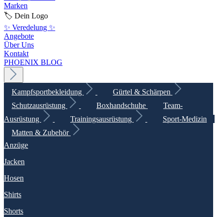
Marken
🏷️ Dein Logo
✨ Veredelung ✨
Angebote
Über Uns
Kontakt
PHOENIX BLOG
Kampfsportbekleidung
Gürtel & Schärpen
Schutzausrüstung
Boxhandschuhe
Team-
Ausrüstung
Trainingsausrüstung
Sport-Medizin
Matten & Zubehör
Anzüge
Jacken
Hosen
Shirts
Shorts