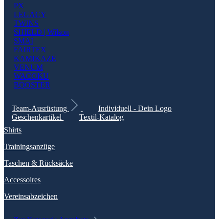
PX
LEGACY
TWINS
SHIELD | Wilson
SMAI
FAIRTEX
KAMIKAZE
VENUM
WACOKU
BOOSTER
Team-Ausrüstung
Individuell - Dein Logo
Geschenkartikel
Textil-Katalog
Shirts
Trainingsanzüge
Taschen & Rücksäcke
Accessoires
Vereinsabzeichen