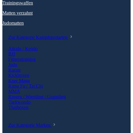
Trainingswaffen
Matten verzahnt
Judomatten
Zur Kategorie Kampfsportarten
Aikido / Kendo
BJJ
Fitnesstraining
Judo
Karate
Kickboxen
Krav Maga
Kung Fu / Tai Chi
MMA
Ringen / Wrestling / Grappling
Taekwondo
Thaiboxen
Zur Kategorie Marken