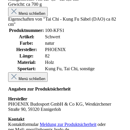
Gewicht: ca 700 g
Menü schließen
Eigenschaften von "Tai Chi - Kung Fu Säbel (DAO) ca 82
cm"
Produktnummer:
100-KFS1
Artikel:
Schwert
Farbe:
natur
Hersteller:
PHOENIX
Länge:
82
Material:
Holz
Sportart:
Kung Fu
, Tai Chi
, sonstige
Menü schließen
Angaben zur Produktsicherheit
Hersteller
PHOENIX Budosport GmbH & Co KG, Westkirchener
Straße 90, 59320 Ennigerloh
Kontakt
Kontaktformular
Meldung zur Produktsicherheit
oder
per Mail: gpsr@phoenix-budo.de