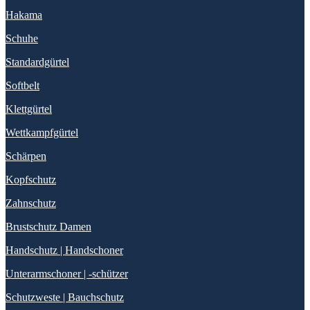
Hakama
Schuhe
Standardgürtel
Softbelt
Klettgürtel
Wettkampfgürtel
Schärpen
Kopfschutz
Zahnschutz
Brustschutz Damen
Handschutz | Handschoner
Unterarmschoner | -schützer
Schutzweste | Bauchschutz