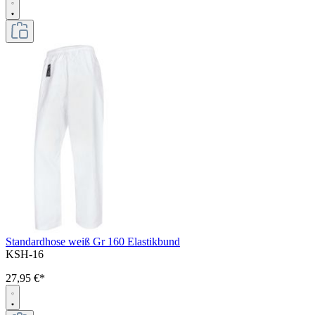
Standardhose weiß Gr 160 Elastikbund
KSH-16
27,95 €*