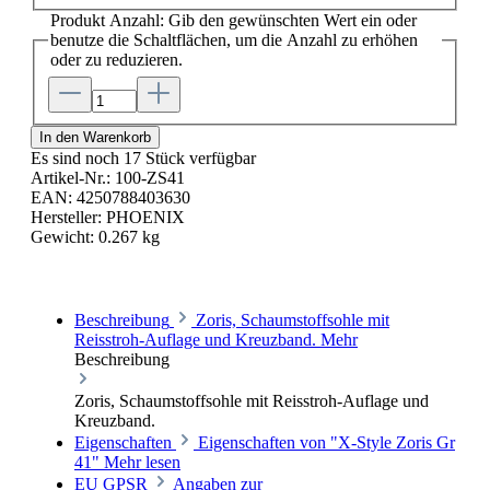
Produkt Anzahl: Gib den gewünschten Wert ein oder
benutze die Schaltflächen, um die Anzahl zu erhöhen
oder zu reduzieren.
In den Warenkorb
Es sind noch 17 Stück verfügbar
Artikel-Nr.:
100-ZS41
EAN:
4250788403630
Hersteller:
PHOENIX
Gewicht:
0.267 kg
Beschreibung
Zoris, Schaumstoffsohle mit
Reisstroh-Auflage und Kreuzband.
Mehr
Beschreibung
Zoris, Schaumstoffsohle mit Reisstroh-Auflage und
Kreuzband.
Eigenschaften
Eigenschaften von "X-Style Zoris Gr
41"
Mehr lesen
EU GPSR
Angaben zur