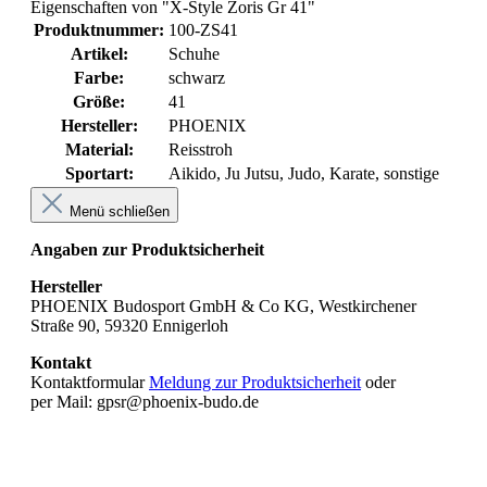
Eigenschaften von "X-Style Zoris Gr 41"
Produktnummer:
100-ZS41
Artikel:
Schuhe
Farbe:
schwarz
Größe:
41
Hersteller:
PHOENIX
Material:
Reisstroh
Sportart:
Aikido
, Ju Jutsu
, Judo
, Karate
, sonstige
Menü schließen
Angaben zur Produktsicherheit
Hersteller
PHOENIX Budosport GmbH & Co KG, Westkirchener
Straße 90, 59320 Ennigerloh
Kontakt
Kontaktformular
Meldung zur Produktsicherheit
oder
per Mail: gpsr@phoenix-budo.de