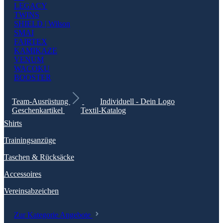
LEGACY
TWINS
SHIELD | Wilson
SMAI
FAIRTEX
KAMIKAZE
VENUM
WACOKU
BOOSTER
Team-Ausrüstung
Individuell - Dein Logo
Geschenkartikel
Textil-Katalog
Shirts
Trainingsanzüge
Taschen & Rücksäcke
Accessoires
Vereinsabzeichen
Zur Kategorie Angebote