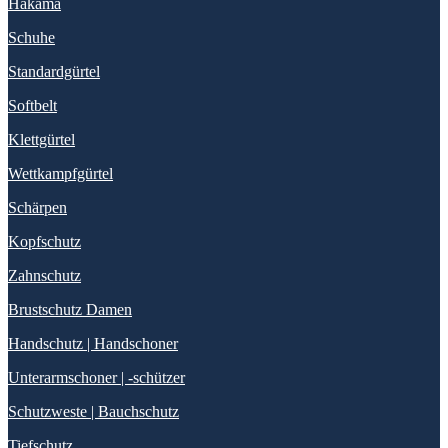
Hakama
Schuhe
Standardgürtel
Softbelt
Klettgürtel
Wettkampfgürtel
Schärpen
Kopfschutz
Zahnschutz
Brustschutz Damen
Handschutz | Handschoner
Unterarmschoner | -schützer
Schutzweste | Bauchschutz
Tiefschutz