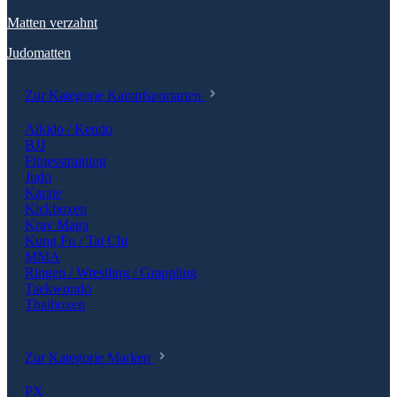
Matten verzahnt
Judomatten
Zur Kategorie Kampfsportarten
Aikido / Kendo
BJJ
Fitnesstraining
Judo
Karate
Kickboxen
Krav Maga
Kung Fu / Tai Chi
MMA
Ringen / Wrestling / Grappling
Taekwondo
Thaiboxen
Zur Kategorie Marken
PX