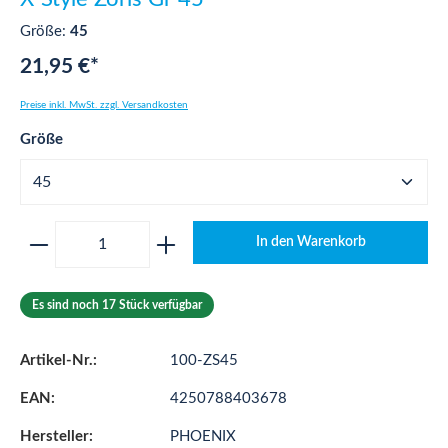
Größe:
45
21,95 €*
Preise inkl. MwSt. zzgl. Versandkosten
auswählen
Größe
Produkt Anzahl: Gib den gewünschten Wert ei
In den Warenkorb
Es sind noch 17 Stück verfügbar
Artikel-Nr.:
100-ZS45
EAN:
4250788403678
Hersteller:
PHOENIX