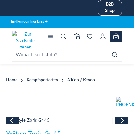
B2B
alt springen
Shop
Endkunden hier lang ➜
Home
Kampfsportarten
Aikido / Kendo
Bildergalerie überspringen
X-Style Zoris Gr 45